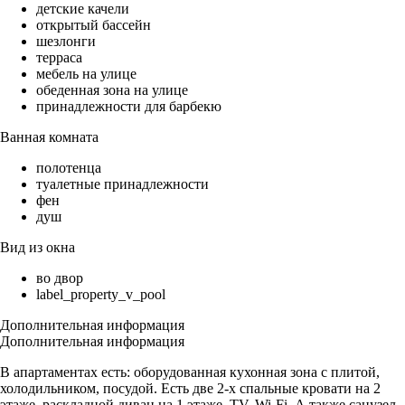
детские качели
открытый бассейн
шезлонги
терраса
мебель на улице
обеденная зона на улице
принадлежности для барбекю
Ванная комната
полотенца
туалетные принадлежности
фен
душ
Вид из окна
во двор
label_property_v_pool
Дополнительная информация
Дополнительная информация
В апартаментах есть: оборудованная кухонная зона с плитой,
холодильником, посудой. Есть две 2-х спальные кровати на 2
этаже, раскладной диван на 1 этаже, TV, Wi-Fi. А также санузел,